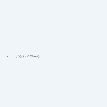
About
シ
ニ
ア
ワ
ー
ク
記
事
ガクセイワーク
About
ガ
ク
セ
イ
ワ
ー
ク