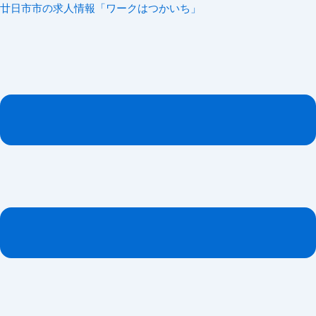
内
メ
廿日市市の求人情報「ワークはつかいち」
容
ニ
を
ュ
ス
ー
キ
ッ
プ