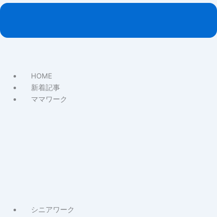
HOME
新着記事
ママワーク
About
マ
マ
ワ
ー
ク
記
事
シニアワーク