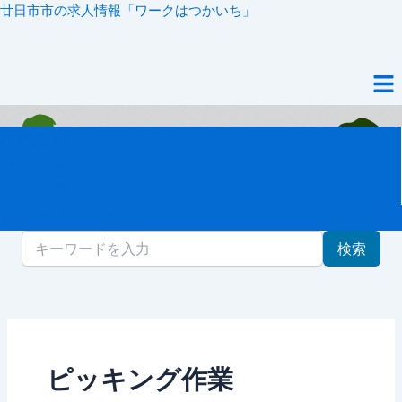
内
廿日市市の求人情報「ワークはつかいち」
容
を
メ
ス
ニ
キ
ュ
ッ
ー
新着記事
プ
ママワーク
シニアワーク
ガクセイワーク
検索
ピッキング作業