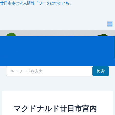
内
廿日市市の求人情報「ワークはつかいち」
容
を
メ
ス
ニ
キ
ュ
ッ
ー
新着記事
プ
ママワーク
シニアワーク
ガクセイワーク
検索
マクドナルド廿日市宮内