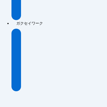
ク
記
事
ガクセイワーク
About
ガ
ク
セ
イ
ワ
ー
ク
記
事