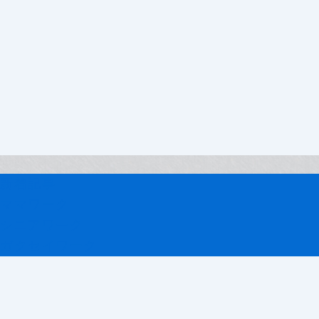
セ
イ
ワ
ー
ク
記
事
新着記事
ママワーク
シニアワーク
ガクセイワーク