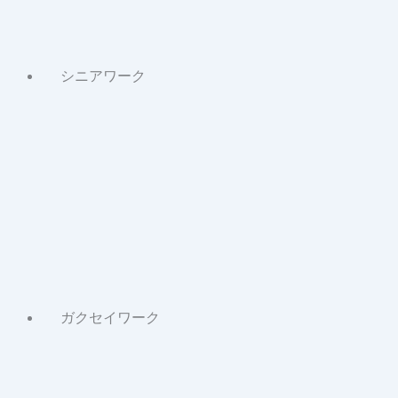
ク
記
事
シニアワーク
About
シ
ニ
ア
ワ
ー
ク
記
事
ガクセイワーク
About
ガ
ク