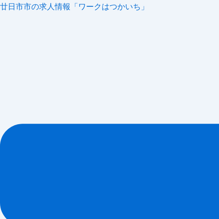
内
メ
廿日市市の求人情報「ワークはつかいち」
容
ニ
を
ュ
ス
ー
キ
ッ
プ