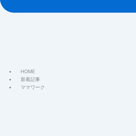
HOME
新着記事
ママワーク
About
マ
マ
ワ
ー