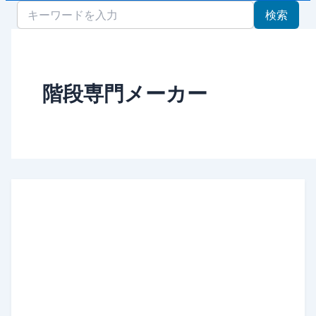
検索
階段専門メーカー