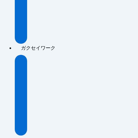
ワ
ー
ク
記
事
ガクセイワーク
About
ガ
ク
セ
イ
ワ
ー
ク
記
事