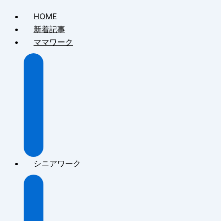
HOME
新着記事
ママワーク
About
マ
マ
ワ
ー
ク
記
事
シニアワーク
About
シ
ニ
ア