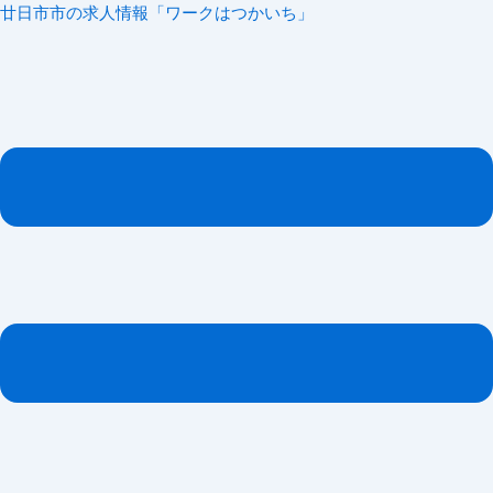
内
メ
廿日市市の求人情報「ワークはつかいち」
容
ニ
を
ュ
ス
ー
キ
ッ
プ