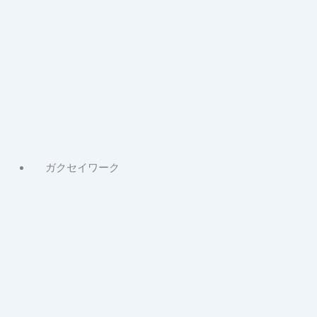
About
シ
ニ
ア
ワ
ー
ク
記
事
ガクセイワーク
About
ガ
ク
セ
イ
ワ
ー
ク