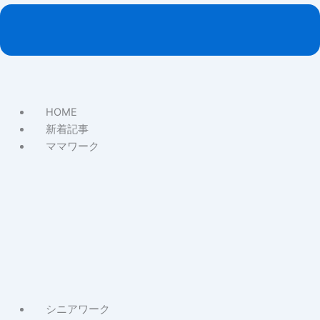
HOME
新着記事
ママワーク
About
マ
マ
ワ
ー
ク
記
事
シニアワーク